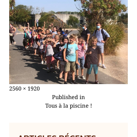
Posted
26
Full
2560 × 1920
NAVIGATION
on
septembre
size
Published in
DE
2020
Tous à la piscine !
L’ARTICLE