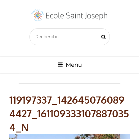
ECOLE SAINT JOSEPH –
Search
BAZOUGES CRÉ SUR LOIR
Search
for:
Menu
119197337_142645076089
4427_161109333107887035
4_N