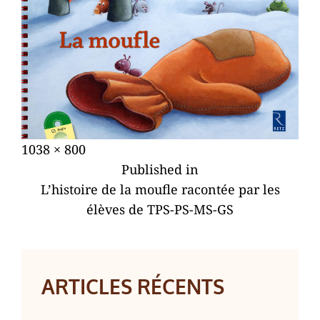
Posted
28
Full
1038 × 800
NAVIGATION
on
février
size
Published in
DE
2023
L’histoire de la moufle racontée par les
L’ARTICLE
élèves de TPS-PS-MS-GS
ARTICLES RÉCENTS