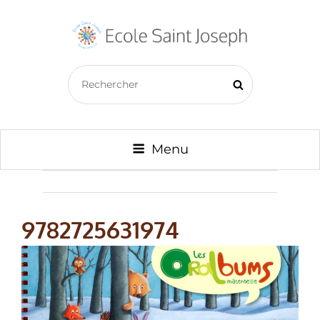
ECOLE SAINT JOSEPH –
Search
BAZOUGES CRÉ SUR LOIR
Search
for:
Menu
9782725631974