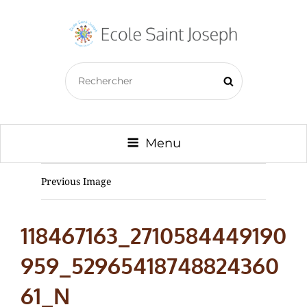
ECOLE SAINT JOSEPH –
Search
BAZOUGES CRÉ SUR LOIR
Search
for:
Menu
Previous Image
118467163_2710584449190
959_52965418748824360
61_N