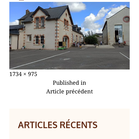
Posted
27
Full
1734 × 975
NAVIGATION
on
août
size
Published in
DE
2020
Article précédent
L’ARTICLE
ARTICLES RÉCENTS