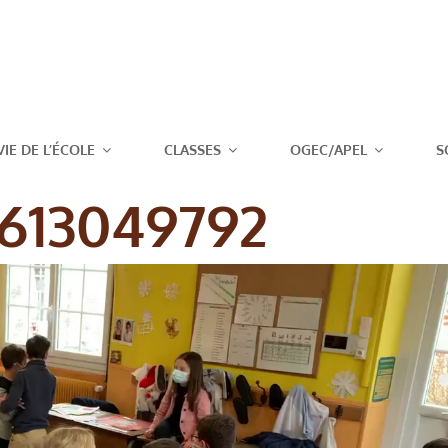
T JOSEPH – 
VIE DE L’ÉCOLE
CLASSES
OGEC/APEL
S
613049792