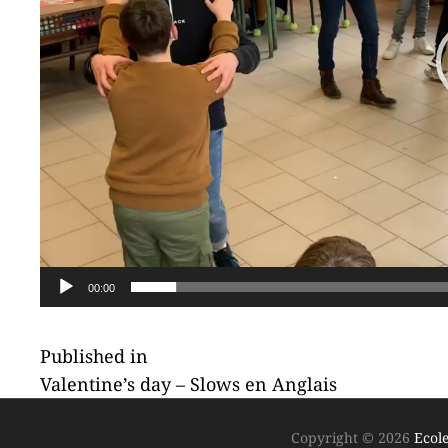
00:00
NAVIGATION
Published in
Valentine’s day – Slows en Anglais
DE
Copyright © 2026
Ecole