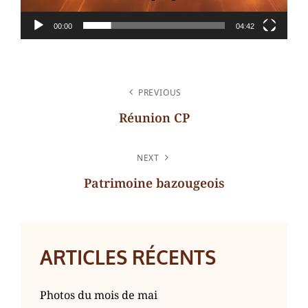
00:00
04:42
NAVIGATION
PREVIOUS
DE
Réunion CP
L’ARTICLE
Previous
Post
NEXT
Patrimoine bazougeois
Next
Post
ARTICLES RÉCENTS
Photos du mois de mai