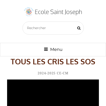
ECOLE SAINT JOSEPH –
Search
BAZOUGES CRÉ SUR LOIR
Search
for:
Menu
TOUS LES CRIS LES SOS
By
Amaury
Categories
2024-2025
CE-CM
Charlet