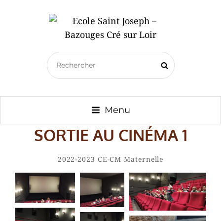
ECOLE SAINT JOSEPH –
Search
BAZOUGES CRÉ SUR LOIR
Search
for:
Menu
SORTIE AU CINÉMA 1
By
Amaury
Categories
2022-2023
CE-CM
Maternelle
Charlet