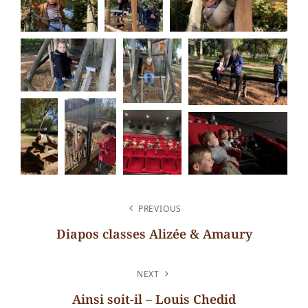
NAVIGATION
PREVIOUS
DE
Diapos classes Alizée & Amaury
L’ARTICLE
Previous
Post
NEXT
Ainsi soit-il – Louis Chedid