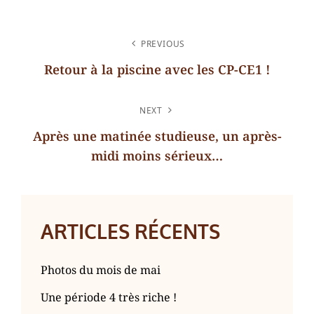
NAVIGATION
PREVIOUS
DE
Retour à la piscine avec les CP-CE1 !
L’ARTICLE
Previous
Post
NEXT
Après une matinée studieuse, un après-
midi moins sérieux…
Next
Post
ARTICLES RÉCENTS
Photos du mois de mai
Une période 4 très riche !