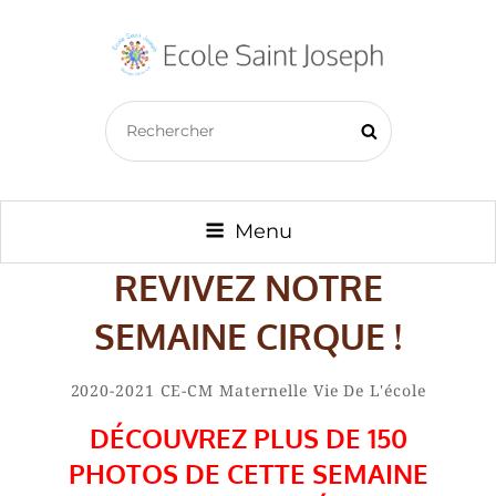
ECOLE SAINT JOSEPH –
Search
BAZOUGES CRÉ SUR LOIR
Search
for:
Menu
REVIVEZ NOTRE
SEMAINE CIRQUE !
By
Amaury
Categories
2020-2021
CE-CM
Maternelle
Vie De L'école
Charlet
DÉCOUVREZ PLUS DE 150
PHOTOS DE CETTE SEMAINE