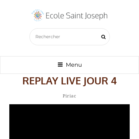
ECOLE SAINT JOSEPH –
Search
BAZOUGES CRÉ SUR LOIR
Search
for:
Menu
REPLAY LIVE JOUR 4
By
Amaury
Categories
Piriac
Charlet