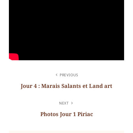
NAVIGATION
PREVIOUS
DE
Jour 4 : Marais Salants et Land art
L’ARTICLE
Previous
Post
NEXT
Photos Jour 1 Piriac
Next
Post