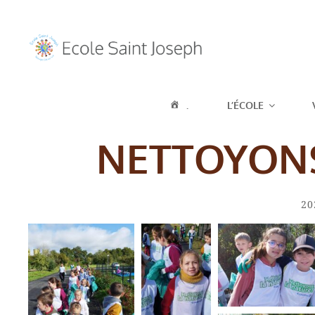
ECOLE SAIN
.
L’ÉCOLE
SUR LOIR
NETTOYONS
Ca
20