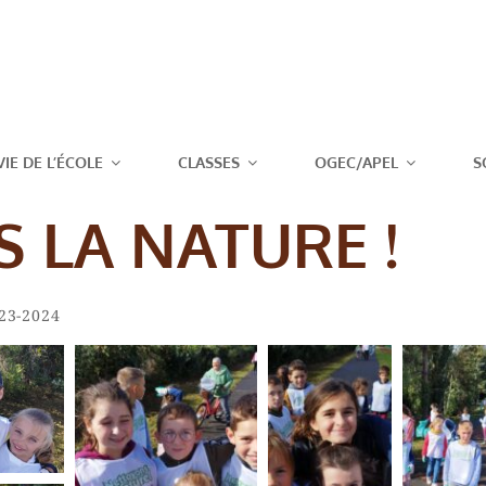
T JOSEPH – 
VIE DE L’ÉCOLE
CLASSES
OGEC/APEL
S
 LA NATURE !
By
Amaury
tegories
23-2024
Charlet