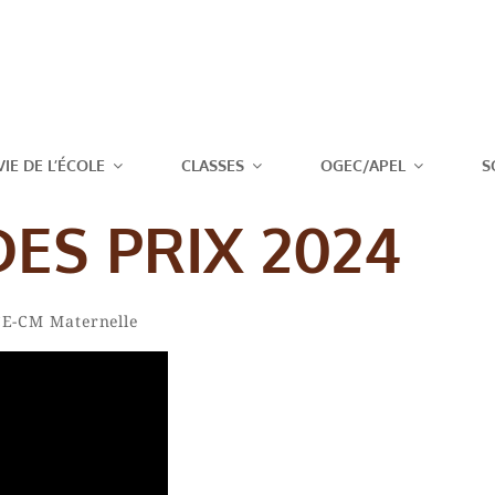
T JOSEPH – 
VIE DE L’ÉCOLE
CLASSES
OGEC/APEL
S
DES PRIX 2024
By
Amaury
CE-CM
Maternelle
Charlet