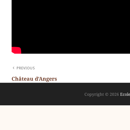
NAVIGATION
PREVIOUS
DE
Château d’Angers
Previous
L’ARTICLE
Post
Copyright © 2026
Ecole