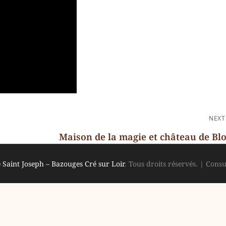
NEXT
Maison de la magie et château de Blo
Next
 Saint Joseph – Bazouges Cré sur Loir
Post
. Tous droits réservés.
|
Consu