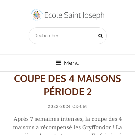
ECOLE SAINT JOSEPH –
Search
BAZOUGES CRÉ SUR LOIR
Search
for:
Menu
COUPE DES 4 MAISONS
PÉRIODE 2
By
Amaury
Categories
2023-2024
CE-CM
Charlet
Après 7 semaines intenses, la coupe des 4
maisons a récompensé les Gryffondor ! La