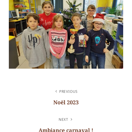
NAVIGATION
PREVIOUS
DE
Noël 2023
L’ARTICLE
Previous
Post
NEXT
Ambiance carnaval !